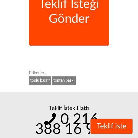
Teklif İsteği
Gönder
Etiketler:
toplu bastır
toptan baskı
Teklif İstek Hattı
0 216
388 16 98
Teklif iste