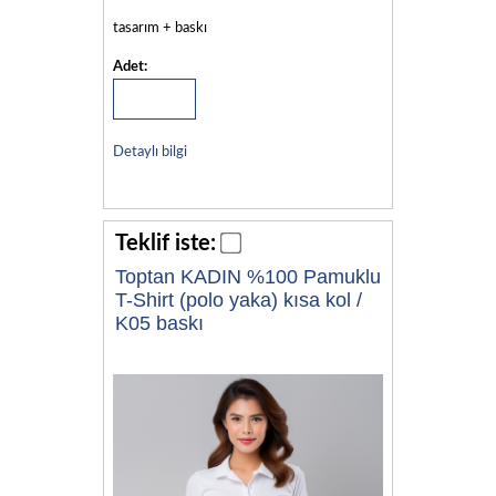
tasarım + baskı
Adet:
Detaylı bilgi
Teklif iste:
Toptan KADIN %100 Pamuklu
T-Shirt (polo yaka) kısa kol /
K05 baskı