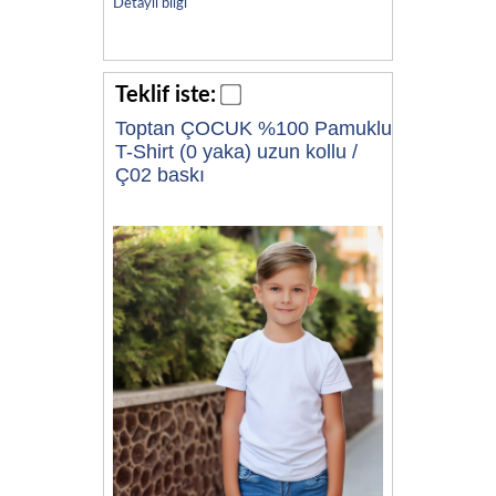
Detaylı bilgi
Teklif iste:
Toptan ÇOCUK %100 Pamuklu
T-Shirt (0 yaka) uzun kollu /
Ç02 baskı