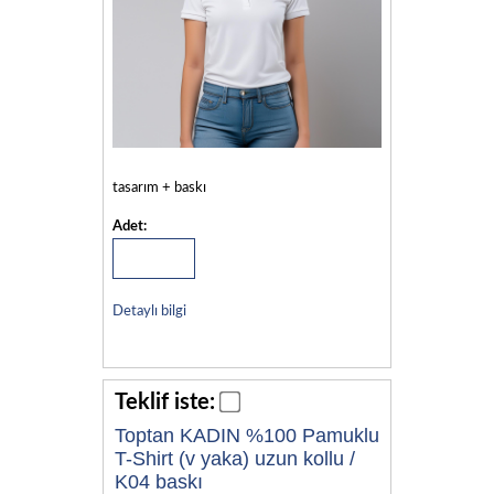
tasarım + baskı
Adet:
Detaylı bilgi
Teklif iste:
Toptan KADIN %100 Pamuklu
T-Shirt (v yaka) uzun kollu /
K04 baskı