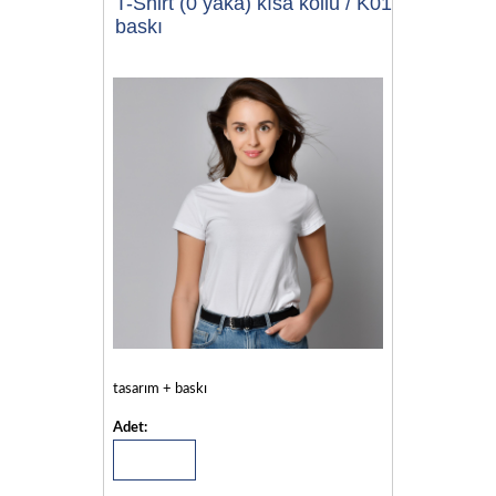
T-Shirt (0 yaka) kısa kollu / K01
baskı
tasarım + baskı
Adet: