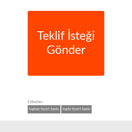
Teklif İsteği
Gönder
Etiketler:
toptan tişört baskı
toplu tişört baskı