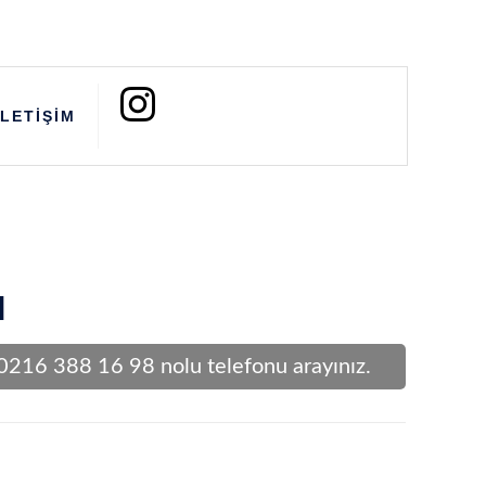
İLETİŞİM
ı
a 0216 388 16 98 nolu telefonu arayınız.