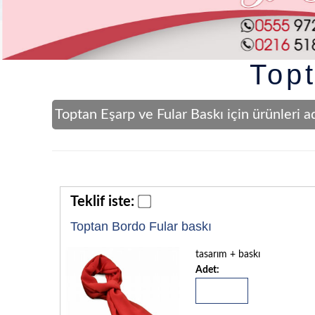
Top
Toptan Eşarp ve Fular Baskı için ürünleri a
Teklif iste:
Toptan Bordo Fular baskı
tasarım + baskı
Adet: