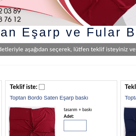
tan Eşarp ve Fular B
detleriyle aşağıdan seçerek, lütfen teklif isteyiniz
Teklif iste:
Tekl
Toptan Bordo Saten Eşarp baskı
Topt
tasarım + baskı
Adet: