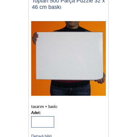
Toptan 500 Parça Puzzle 32 x
46 cm baskı
tasarım + baskı
Adet:
Detaylı bilgi