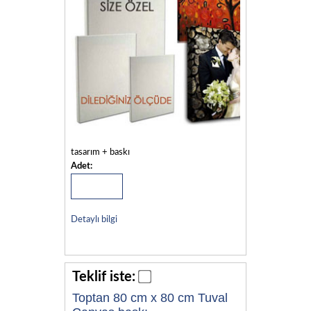
tasarım + baskı
Adet:
Detaylı bilgi
Teklif iste:
Toptan 80 cm x 80 cm Tuval